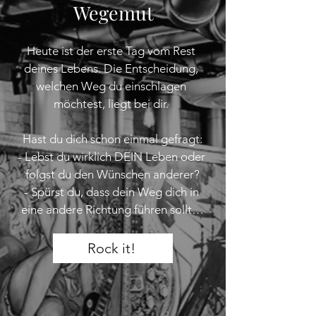
Wegemut
Heute ist der erste Tag vom Rest 
deines Lebens. Die Entscheidung, 
welchen Weg du einschlagen 
möchtest, liegt bei dir. 

Hast du dich schon einmal gefragt:

- Lebst du wirklich DEIN Leben oder 
folgst du den Wünschen anderer?

- Spürst du, dass dein Weg dich in 
eine andere Richtung führen sollte?

- Hindern dich vergangenes Gepäck 
oder Glaubenssätze am 
Rock it!
Glücklichsein?

Wenn du diese Fragen mit JA 
beantwortest, dann ist es Zeit.
