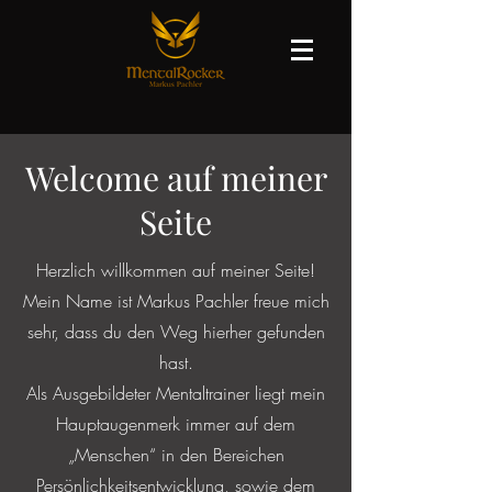
Welcome auf meiner
Seite
Herzlich willkommen auf meiner Seite!
Mein Name ist Markus Pachler freue mich
sehr, dass du den Weg hierher gefunden
hast.
Als Ausgebildeter Mentaltrainer liegt mein
Hauptaugenmerk immer auf dem
„Menschen“ in den Bereichen
Persönlichkeitsentwicklung, sowie dem