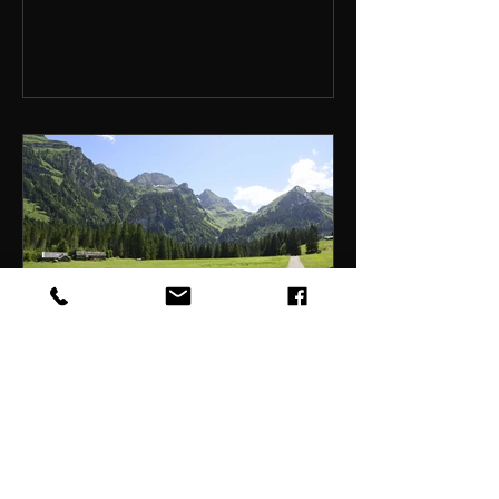
19. Sept. 2023
Wegemut
Wegemut – ein Wort, das nicht nur
klingt, sondern auch eine bemerkenswerte